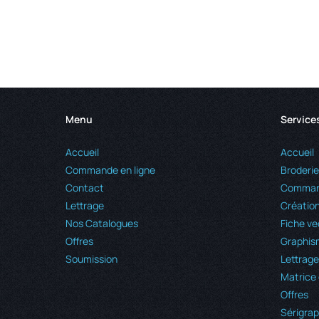
Menu
Service
Accueil
Accueil
Commande en ligne
Broderie
Contact
Command
Lettrage
Création
Nos Catalogues
Fiche ve
Offres
Graphis
Soumission
Lettrage
Matrice 
Offres
Sérigrap