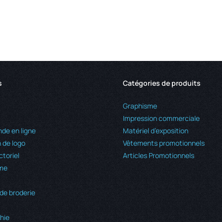
$432.
throu
$1,29
s
Catégories de produits
Graphisme
Impression commerciale
e en ligne
Matériel d’exposition
 de logo
Vêtements promotionnels
ctoriel
Articles Promotionnels
me
de broderie
hie