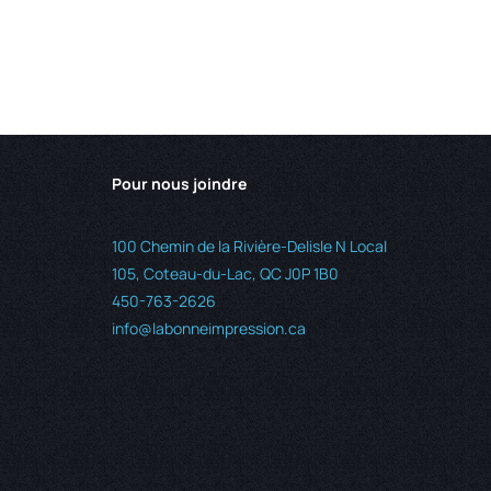
00
gh
6.00
Pour nous joindre
100 Chemin de la Rivière-Delisle N Local
105, Coteau-du-Lac, QC J0P 1B0
450-763-2626
info@labonneimpression.ca