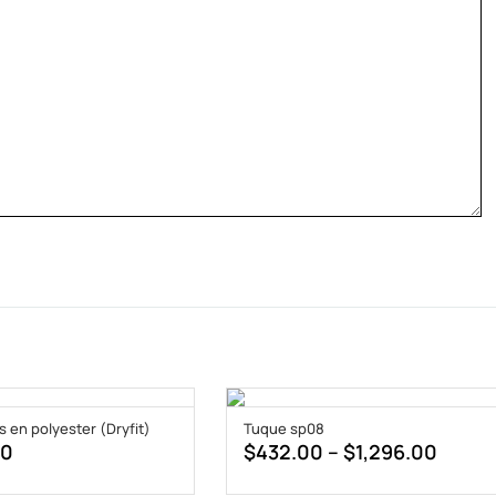
s en polyester (Dryfit)
Tuque sp08
Price
00
$
432.00
–
$
1,296.00
range