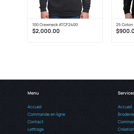
100 Crewneck ATCF2400
25 Coton
$
2,000.00
$
900.
Menu
Service
Accueil
Accueil
Commande en ligne
Broderie
Contact
Command
Lettrage
Création