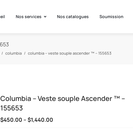
eil
Nos services
Nos catalogues
Soumission
5653
columbia
columbia – veste souple ascender ™ – 155653
Columbia – Veste souple Ascender ™ –
155653
Price
$
450.00
–
$
1,440.00
range: