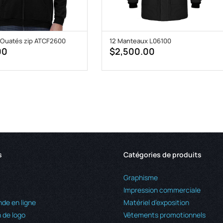
 Ouatés zip ATCF2600
12 Manteaux L06100
00
$
2,500.00
s
Catégories de produits
Graphisme
Impression commerciale
e en ligne
Matériel d’exposition
 de logo
Vêtements promotionnels