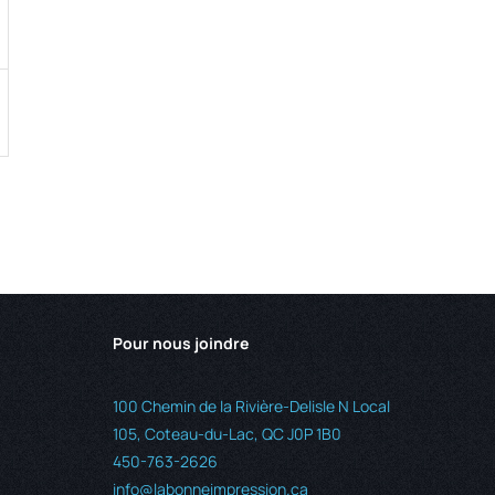
Pour nous joindre
100 Chemin de la Rivière-Delisle N Local
105, Coteau-du-Lac, QC J0P 1B0
450-763-2626
info@labonneimpression.ca