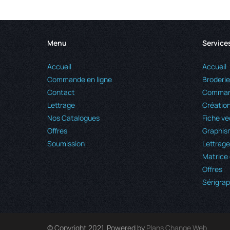
Menu
Service
Accueil
Accueil
Commande en ligne
Broderie
Contact
Command
Lettrage
Création
Nos Catalogues
Fiche ve
Offres
Graphis
Soumission
Lettrage
Matrice 
Offres
Sérigrap
© Copyright 2021. Powered by
Plans Change Web