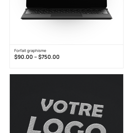
Forfait graphisme
Price
$
90.00
–
$
750.00
range:
$90.00
through
$750.00