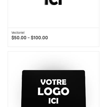
Vectoriel
Price
$
50.00
–
$
100.00
range:
$50.00
through
$100.00