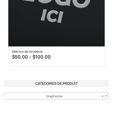
Matrice de broderie
Price
$
50.00
–
$
100.00
range:
$50.00
through
$100.00
CATÉGORIES DE PRODUIT
Graphisme
×