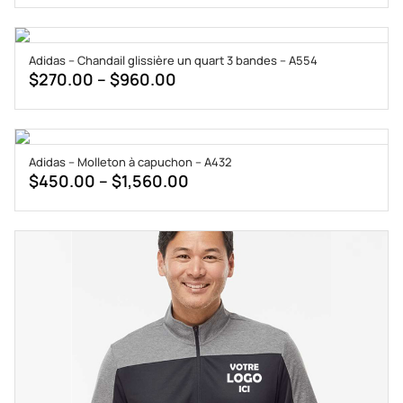
$270.00
through
Adidas – Chandail glissière un quart 3 bandes – A554
$960.00
Price
$
270.00
–
$
960.00
range:
$270.00
through
Adidas – Molleton à capuchon – A432
$960.00
Price
$
450.00
–
$
1,560.00
range:
$450.00
through
$1,560.00