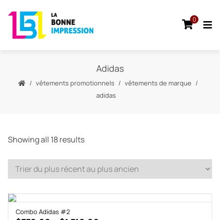
0
Adidas
vêtements promotionnels
vêtements de marque
adidas
Sorted
Showing all 18 results
by
latest
Combo Adidas #2