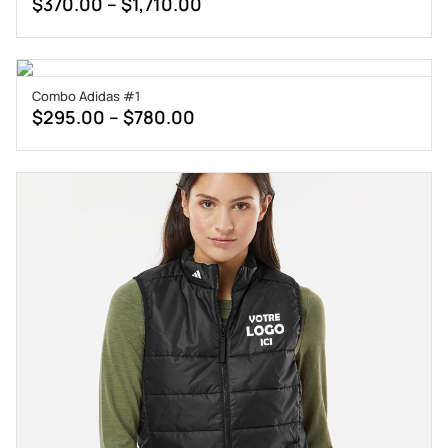
Price
$
370.00
–
$
1,710.00
range:
$370.00
through
Combo Adidas #1
$1,710.00
Price
$
295.00
–
$
780.00
range:
$295.00
through
$780.00