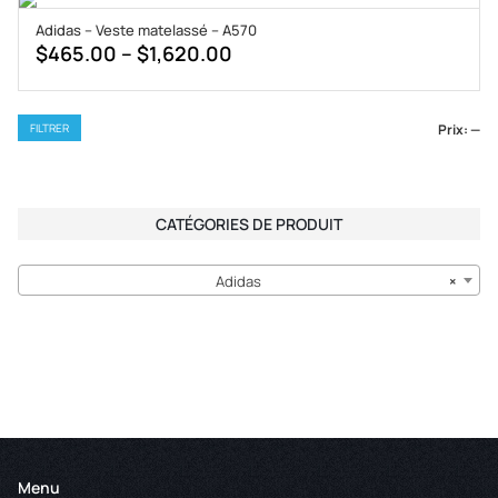
FILTRER
through
PAR
Adidas – Veste matelassé – A570
$1,620.00
PRIX
Price
$
465.00
–
$
1,620.00
range:
$465.00
Prix
Prix
FILTRER
Prix:
—
through
min
max
$1,620.00
CATÉGORIES DE PRODUIT
Adidas
×
Menu