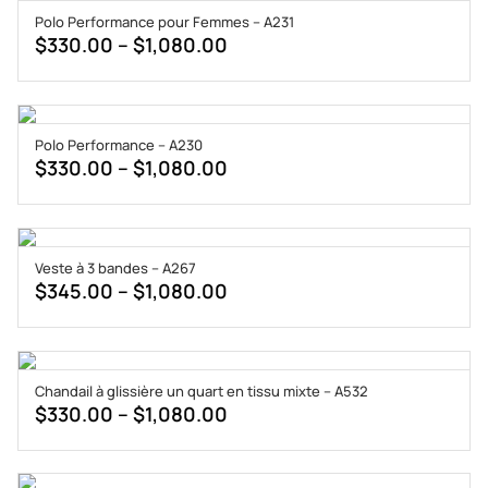
through
Polo Performance pour Femmes – A231
$1,020.00
Price
$
330.00
–
$
1,080.00
range:
$330.00
through
Polo Performance – A230
$1,080.00
Price
$
330.00
–
$
1,080.00
range:
$330.00
through
Veste à 3 bandes – A267
$1,080.00
Price
$
345.00
–
$
1,080.00
range:
$345.00
through
Chandail à glissière un quart en tissu mixte – A532
$1,080.00
Price
$
330.00
–
$
1,080.00
range:
$330.00