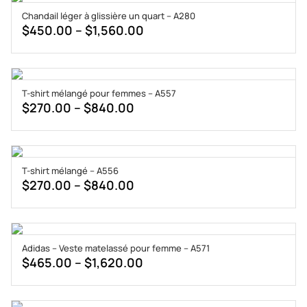
through
Chandail léger à glissière un quart – A280
$1,080.00
Price
$
450.00
–
$
1,560.00
range:
$450.00
through
T-shirt mélangé pour femmes – A557
$1,560.00
Price
$
270.00
–
$
840.00
range:
$270.00
through
T-shirt mélangé – A556
$840.00
Price
$
270.00
–
$
840.00
range:
$270.00
through
Adidas – Veste matelassé pour femme – A571
$840.00
Price
$
465.00
–
$
1,620.00
range:
$465.00