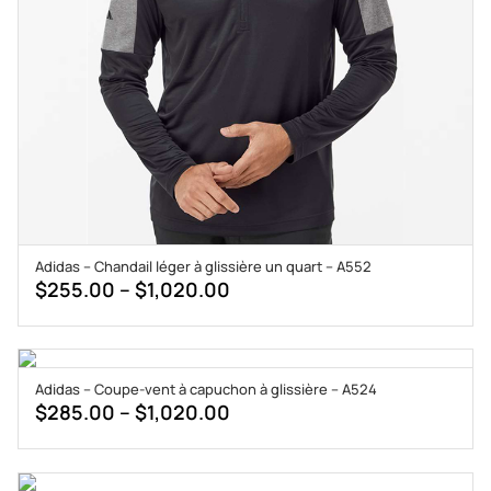
Adidas – Chandail léger à glissière un quart – A552
Price
$
255.00
–
$
1,020.00
range:
$255.00
through
Adidas – Coupe-vent à capuchon à glissière – A524
$1,020.00
Price
$
285.00
–
$
1,020.00
range:
$285.00