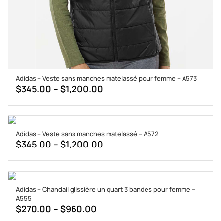
Adidas – Veste sans manches matelassé pour femme – A573
Price
$
345.00
–
$
1,200.00
range:
$345.00
through
Adidas – Veste sans manches matelassé – A572
$1,200.00
Price
$
345.00
–
$
1,200.00
range:
$345.00
through
Adidas – Chandail glissière un quart 3 bandes pour femme –
$1,200.00
A555
Price
$
270.00
–
$
960.00
range: