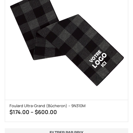
Foulard Ultra-Grand (Bûcheron) – 9N310M
Price
$
174.00
–
$
600.00
range:
$174.00
FILTRER PAR PRIX