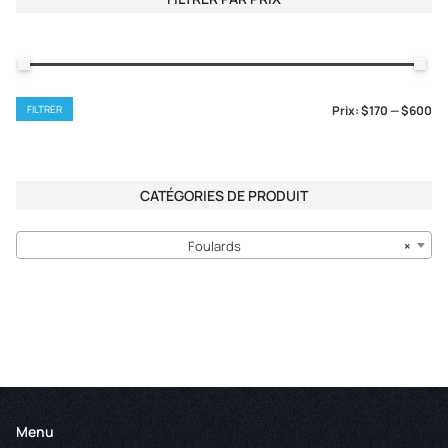
through
$600.00
Prix
Prix
FILTRER
Prix:
$170
—
$600
min
max
CATÉGORIES DE PRODUIT
Foulards
×
Menu