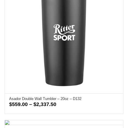
Asador Double Wall Tumbler – 20oz – D132
Price
$
559.00
–
$
2,337.50
range:
$559.00
through