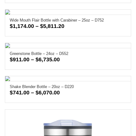
range:
$592.50
through
Wide Mouth Flair Bottle with Carabiner – 25oz – D752
$2,285.00
Price
$
1,174.00
–
$
5,811.20
range:
$1,174.00
through
Greenstone Bottle – 24oz – D552
$5,811.20
Price
$
911.00
–
$
6,735.00
range:
$911.00
through
Shake Blender Bottle – 20oz – D220
$6,735.00
Price
$
741.00
–
$
6,070.00
range:
$741.00
through
$6,070.00