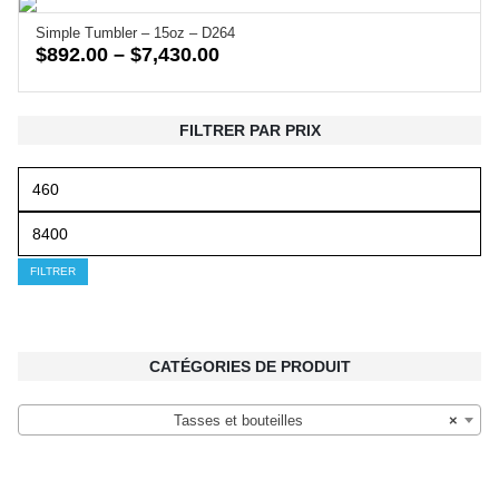
through
Simple Tumbler – 15oz – D264
$8,400.00
Price
$
892.00
–
$
7,430.00
range:
$892.00
FILTRER PAR PRIX
through
$7,430.00
Prix
min
Prix
max
FILTRER
CATÉGORIES DE PRODUIT
Tasses et bouteilles
×