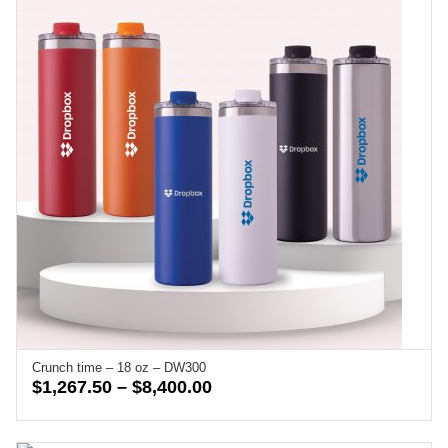
$7,070.00
Crunch time – 18 oz – DW300
Price
$
1,267.50
–
$
8,400.00
range:
$1,267.50