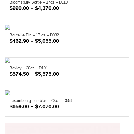
Bloomsbury Bottle – 17oz – D110
$2,337.50
Price
$
990.00
–
$
4,370.00
range:
$990.00
through
Bouteille Pin – 17 oz – D032
$4,370.00
Price
$
462.90
–
$
5,055.00
range:
$462.90
through
Bexley – 20oz – D101
$5,055.00
Price
$
574.50
–
$
5,575.00
range:
$574.50
through
Luxembourg Tumbler – 20oz – D559
$5,575.00
Price
$
659.00
–
$
7,070.00
range:
$659.00
through