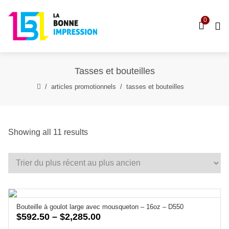
0
Tasses et bouteilles
articles promotionnels
tasses et bouteilles
Sorted
Showing all 11 results
by
latest
Bouteille à goulot large avec mousqueton – 16oz – D550
Price
$
592.50
–
$
2,285.00