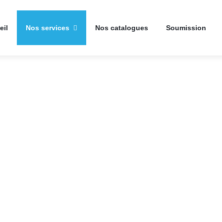
eil
Nos services
Nos catalogues
Soumission
ocessus de
ssant le