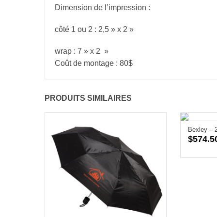
Dimension de l’impression :
côté 1 ou 2 : 2,5 » x 2 »
wrap : 7 » x 2 »
Coût de montage : 80
$
PRODUITS SIMILAIRES
Bexley – 
$
574.5