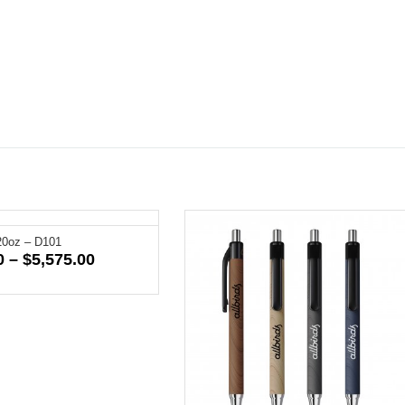
20oz – D101
Price
0
–
$
5,575.00
range:
$574.50
through
$5,575.00