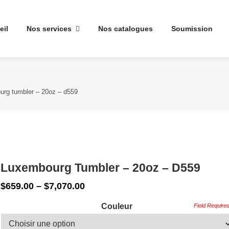
eil
Nos services
Nos catalogues
Soumission
urg tumbler – 20oz – d559
Luxembourg Tumbler – 20oz – D559
Price
$
659.00
–
$
7,070.00
range:
$659.00
Couleur
through
$7,070.00