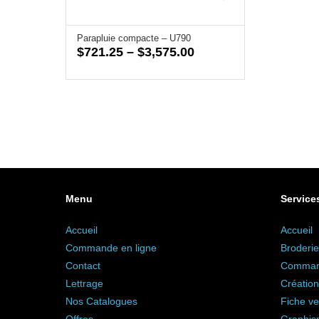
Parapluie compacte – U790
Price
$
721.25
–
$
3,575.00
range:
$721.25
through
$3,575.00
Menu
Service
Accueil
Accueil
Commande en ligne
Broderie
Contact
Command
Lettrage
Création
Nos Catalogues
Fiche ve