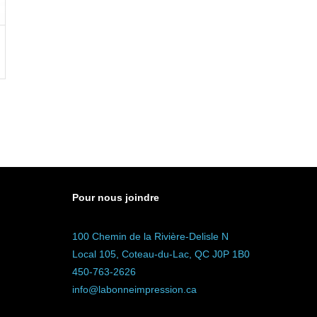
0
h
00
Pour nous joindre
100 Chemin de la Rivière-Delisle N
Local 105, Coteau-du-Lac, QC J0P 1B0
450-763-2626
info@labonneimpression.ca