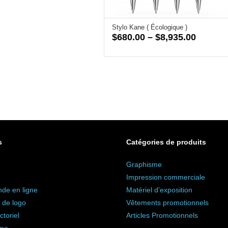
Stylo Kane ( Écologique )
Price
$
680.00
–
$
8,935.00
range:
$680.0
throug
$8,935.
s
Catégories de produits
Graphisme
Impression commerciale
e en ligne
Matériel d’exposition
 de logo
Vêtements promotionnels
ctoriel
Articles Promotionnels