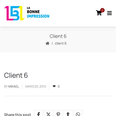
0
Client 6
client 6
Client 6
BY
MIKAEL
MARS 20, 2015
0
Share this post