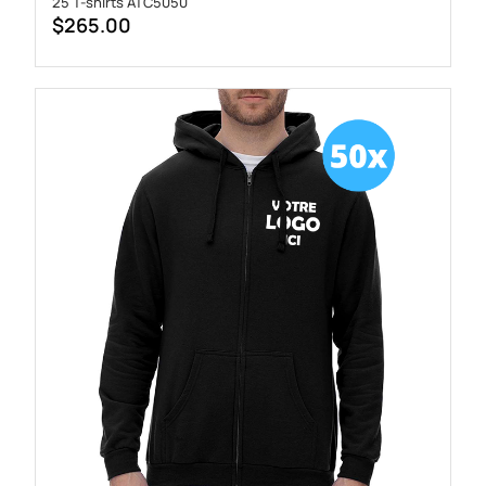
25 T-shirts ATC5050
$
265.00