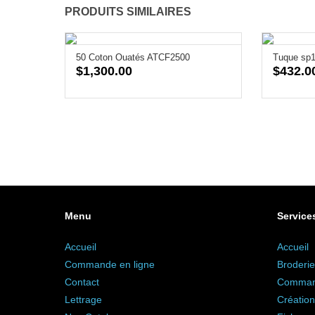
PRODUITS SIMILAIRES
50 Coton Ouatés ATCF2500
Tuque sp
$
1,300.00
$
432.0
Menu
Service
Accueil
Accueil
Commande en ligne
Broderie
Contact
Command
Lettrage
Création