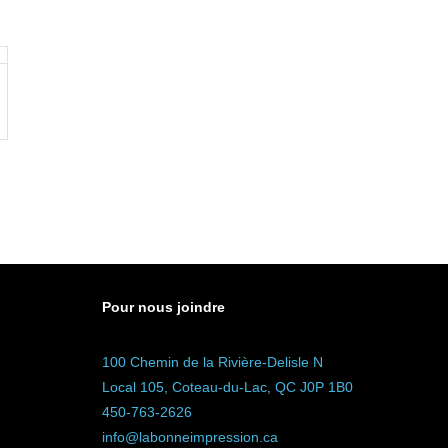
Pour nous joindre
100 Chemin de la Rivière-Delisle N
Local 105, Coteau-du-Lac, QC J0P 1B0
450-763-2626
info@labonneimpression.ca