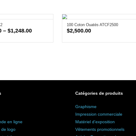
12
100 Coton Ouatés ATCF2500
Price
0
–
$
1,248.00
$
2,500.00
range:
$432.00
through
$1,248.00
s
Catégories de produits
Graphisme
Impression commerciale
e en ligne
Matériel d’exposition
 de logo
Vêtements promotionnels