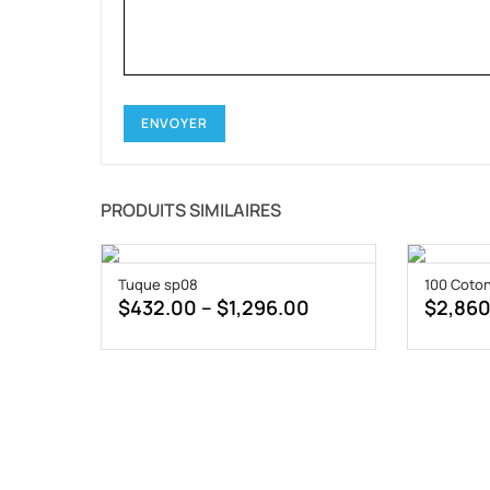
PRODUITS SIMILAIRES
Tuque sp08
100 Coto
Price
$
432.00
–
$
1,296.00
$
2,86
range:
$432.00
through
$1,296.00