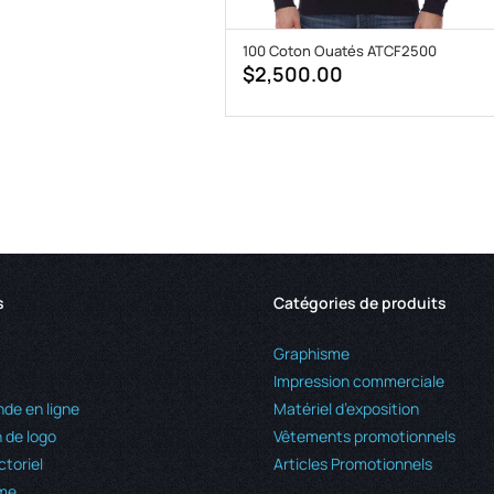
100 Coton Ouatés ATCF2500
$
2,500.00
s
Catégories de produits
Graphisme
Impression commerciale
e en ligne
Matériel d’exposition
 de logo
Vêtements promotionnels
ctoriel
Articles Promotionnels
me