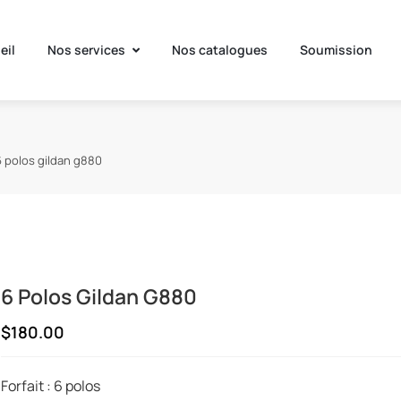
eil
Nos services
Nos catalogues
Soumission
6 polos gildan g880
6 Polos Gildan G880
$180.00
Forfait : 6 polos