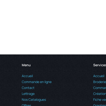
Menu
Service
Accueil
Accueil
Commande en ligne
Broderie
Contact
Command
Lettrage
Création
Nos Catalogues
Fiche ve
Offres
Graphis