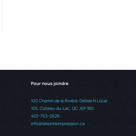
Pour nous joindre
100 Chemin de la Rivière-Delisle N Local
105, Coteau-du-Lac, QC J0P 1B0
450-763-2626
info@labonneimpression.ca