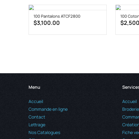
100 Pantalons ATCF2800
100 Coto
$
3,100.00
$
2,50
Menu
Service
Accueil
Accueil
Commande en ligne
Broderie
Contact
Command
Lettrage
Création
Nos Catalogues
Fiche ve