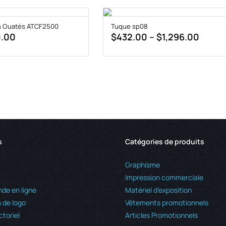
n Ouatés ATCF2500
Tuque sp08
Price
0.00
$
432.00
–
$
1,296.00
range
$432.
throu
$1,29
s
Catégories de produits
Graphisme
Impression commerciale
e en ligne
Matériel d’exposition
 de logo
Vêtements promotionnels
ctoriel
Articles Promotionnels