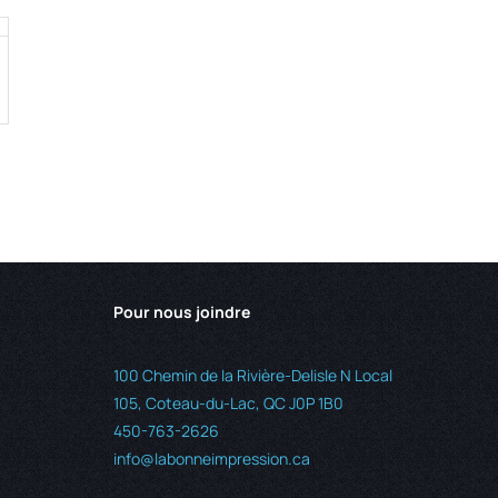
:
00
gh
6.00
Pour nous joindre
100 Chemin de la Rivière-Delisle N Local
105, Coteau-du-Lac, QC J0P 1B0
450-763-2626
info@labonneimpression.ca