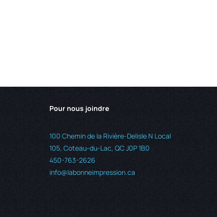
Pour nous joindre
100 Chemin de la Rivière-Delisle N Local
105, Coteau-du-Lac, QC J0P 1B0
450-763-2626
info@labonneimpression.ca