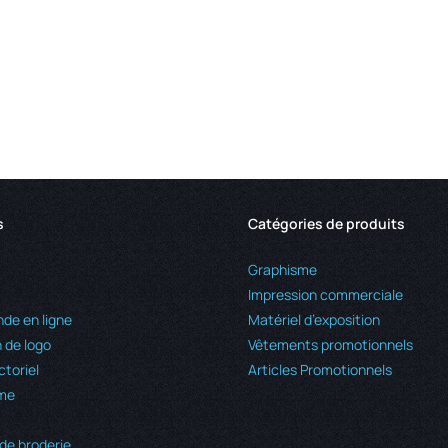
s
Catégories de produits
Graphisme
Impression commerciale
e en ligne
Matériel d’exposition
 de logo
Vêtements promotionnels
ctoriel
Articles Promotionnels
me
de broderie