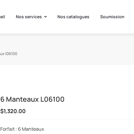
eil
Nos services
Nos catalogues
Soumission
ux l06100
6 Manteaux L06100
$1,320.00
Forfait : 6 Manteaux