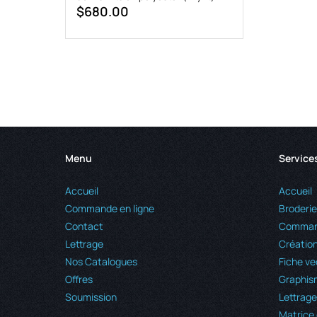
$
680.00
Menu
Service
Accueil
Accueil
Commande en ligne
Broderie
Contact
Command
Lettrage
Création
Nos Catalogues
Fiche ve
Offres
Graphis
Soumission
Lettrage
Matrice 