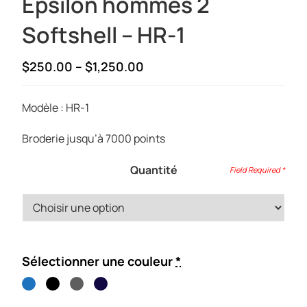
Epsilon hommes 2
Softshell – HR-1
Price
$
250.00
–
$
1,250.00
range:
$250.00
Modèle : HR-1
through
$1,250.00
Broderie jusqu’à 7000 points
Quantité
Sélectionner une couleur
*