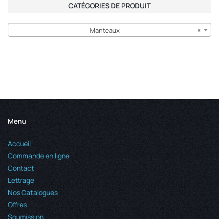
CATÉGORIES DE PRODUIT
Manteaux
×
Menu
Accueil
Commande en ligne
Contact
Lettrage
Nos Catalogues
Offres
Soumission