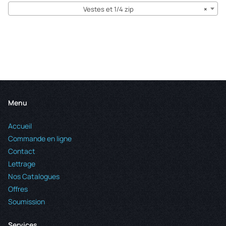
Vestes et 1/4 zip
×
Menu
Accueil
Commande en ligne
Contact
Lettrage
Nos Catalogues
Offres
Soumission
Services