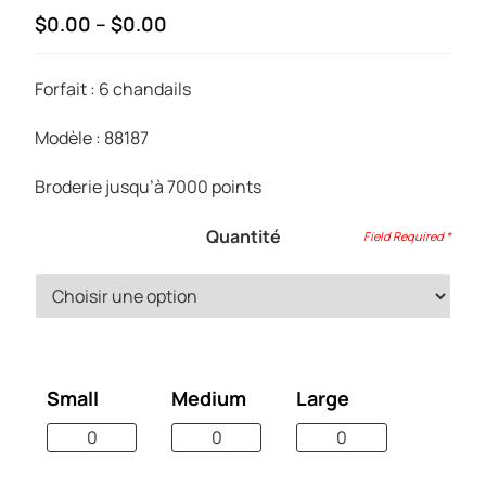
Price
$0.00
–
$0.00
range:
$380.00
Forfait : 6 chandails
through
$1,280.00
Modèle : 88187
Broderie jusqu’à 7000 points
Quantité
Small
Medium
Large