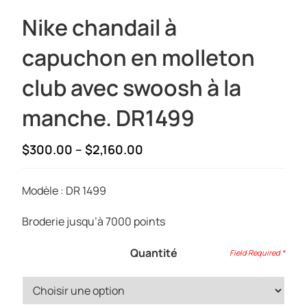
Nike chandail à
capuchon en molleton
club avec swoosh à la
manche. DR1499
Price
$
300.00
–
$
2,160.00
range:
$300.00
Modèle : DR 1499
through
$2,160.00
Broderie jusqu’à 7000 points
Quantité